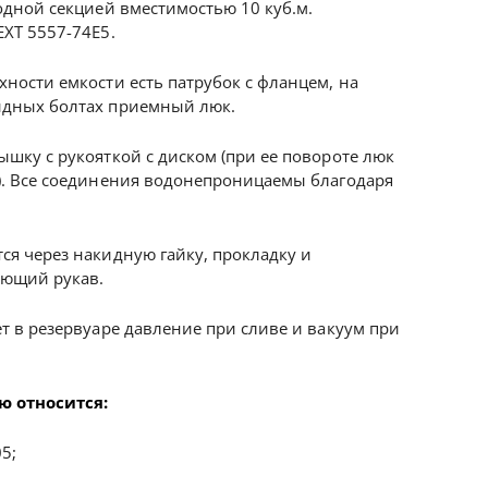
одной секцией вместимостью 10 куб.м.
EXT 5557-74Е5.
хности емкости есть патрубок с фланцем, на
идных болтах приемный люк.
ышку с рукояткой с диском (при ее повороте люк
). Все соединения водонепроницаемы благодаря
ся через накидную гайку, прокладку и
ающий рукав.
т в резервуаре давление при сливе и вакуум при
ю относится:
5;