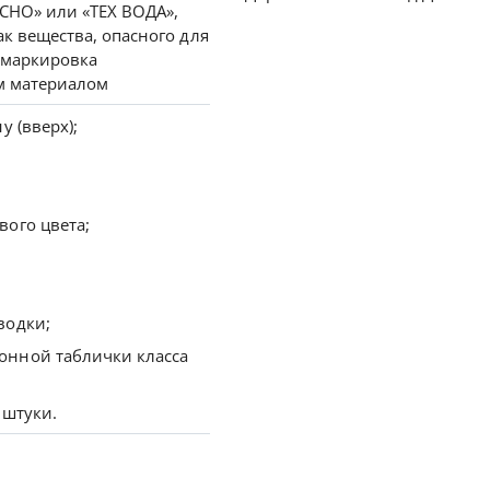
НО» или «ТЕХ ВОДА»,
ак вещества, опасного для
 маркировка
м материалом
у (вверх);
ого цвета;
водки;
нной таблички класса
 штуки.