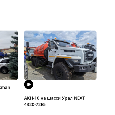
acman
Авто
X3000
АКН-10 на шасси Урал NEXT
4320-72Е5