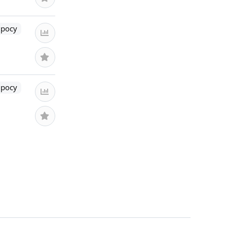
просу
просу