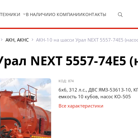
 ТЕХНИКИ
В НАЛИЧИИ
О КОМПАНИИ
КОНТАКТЫ
АКН, АКНС
АКН-10 на шасси Урал NEXT 5557-74Е5 (насо
рал NEXT 5557-74Е5 (
КОД:
874
6х6, 312 л.с., ДВС ЯМЗ-53613-10, К
емкость 10 кубов, насос КО-505
Все характеристики