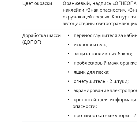
Цвет окраски
Оранжевый, надпись «ОГНЕОПАС
наклейки «Знак опасности», «Зн
окружающей среды». Контурная
автоцистерны светоотражающи
Доработка шасси
перенос глушителя за кабин
(ДОПОГ)
искрогаситель;
защита топливных баков;
проблесковый маяк оранжев
ящик для песка;
огнетушитель - 2 штуки;
экранирование электропро
кронштейн для информацио
опасности;
противооткатные упоры - 2