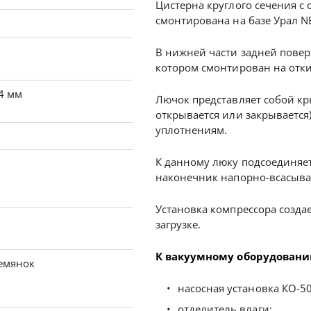
Цистерна круглого сечения с 
смонтирована на базе Урал N
В нижней части задней повер
котором смонтирован на отк
4 мм
Лючок представляет собой кр
открывается или закрывается
уплотнениям.
К данному люку подсоединяет
наконечник напорно-всасыв
Установка компрессора создае
загрузке.
К вакуумному оборудовани
емянок
насосная установка КО-50
отделитель влаги;