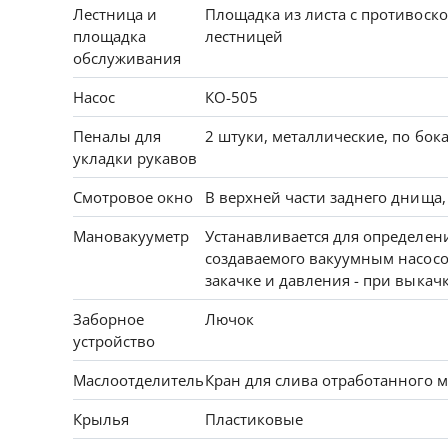
Лестница и
Площадка из листа с противоск
площадка
лестницей
обслуживания
Насос
КО-505
Пеналы для
2 штуки, металлические, по бок
укладки рукавов
Смотровое окно
В верхней части заднего днища,
Мановакууметр
Устанавливается для определен
создаваемого вакуумным насос
закачке и давления - при выкач
Заборное
Лючок
устройство
Маслоотделитель
Кран для слива отработанного м
Крылья
Пластиковые