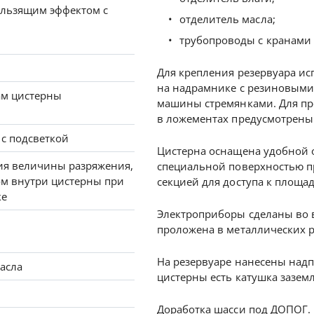
ользящим эффектом с
отделитель масла;
трубопроводы с кранами 
Для крепления резервуара ис
на надрамнике с резиновыми 
ам цистерны
машины стремянками. Для пр
в ложементах предусмотрены 
 с подсветкой
Цистерна оснащена удобной
ия величины разряжения,
специальной поверхностью пр
ом внутри цистерны при
секцией для доступа к площад
ке
Электроприборы сделаны во 
проложена в металлических р
На резервуаре нанесены надп
асла
цистерны есть катушка зазем
Доработка шасси под ДОПОГ.