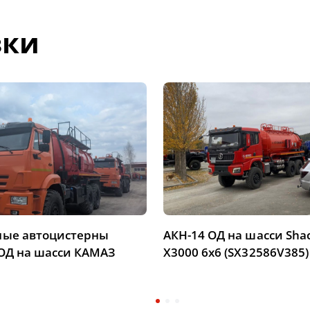
зки
ные автоцистерны
АКН-14 ОД на шасси Sh
ОД на шасси КАМАЗ
X3000 6х6 (SX32586V385)