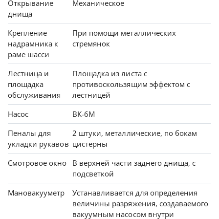
Открывание
Механическое
днища
Крепление
При помощи металлических
надрамника к
стремянок
раме шасси
Лестница и
Площадка из листа с
площадка
противоскользящим эффектом с
обслуживания
лестницей
Насос
ВК-6М
Пеналы для
2 штуки, металлические, по бокам
укладки рукавов
цистерны
Смотровое окно
В верхней части заднего днища, с
подсветкой
Мановакууметр
Устанавливается для определения
величины разряжения, создаваемого
вакуумным насосом внутри