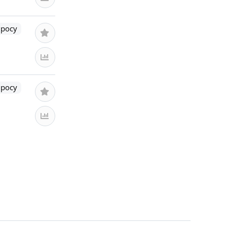
просу
просу