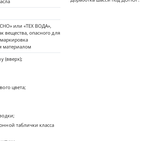
асла
НО» или «ТЕХ ВОДА»,
ак вещества, опасного для
 маркировка
м материалом
у (вверх);
ого цвета;
водки;
нной таблички класса