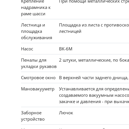
Крепление
При помощи металлических стр
надрамника к
раме шасси
Лестница и
Площадка из листа с противоск
площадка
лестницей
обслуживания
Насос
ВК-6М
Пеналы для
2 штуки, металлические, по бок
укладки рукавов
Смотровое окно
В верхней части заднего днища,
Мановакууметр
Устанавливается для определен
создаваемого вакуумным насос
закачке и давления - при выкач
Заборное
Лючок
устройство