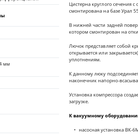
Цистерна круглого сечения с 
смонтирована на базе Урал 5
ны
В нижней части задней повер
котором смонтирован на отк
Лючок представляет собой кр
открывается или закрывается
уплотнениям.
4 мм
К данному люку подсоединяет
наконечник напорно-всасыв
Установка компрессора создае
загрузке.
К вакуумному оборудовани
насосная установка ВК-6М