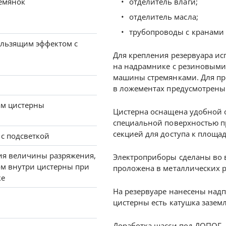
емянок
отделитель влаги;
отделитель масла;
трубопроводы с кранами 
ользящим эффектом с
Для крепления резервуара ис
на надрамнике с резиновыми 
машины стремянками. Для пр
в ложементах предусмотрены 
ам цистерны
Цистерна оснащена удобной
специальной поверхностью пр
секцией для доступа к площад
 с подсветкой
ия величины разряжения,
Электроприборы сделаны во 
ом внутри цистерны при
проложена в металлических р
ке
На резервуаре нанесены надп
цистерны есть катушка зазем
Доработка шасси под ДОПОГ.