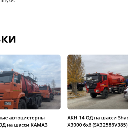
 штуки.
зки
ные автоцистерны
АКН-14 ОД на шасси Sh
ОД на шасси КАМАЗ
X3000 6х6 (SX32586V385)