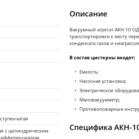
Описание
Вакуумный агрегат АКН-10 ОД
транспортировке к месту пер
конденсата газов и неагресс
В состав цистерны входят:
Емкость;
Насосная установка;
Электрическое оборудова
Мановакуумметр;
Противопожарные инстр
-ступенчатая
Специфика АКН-10
ая с цилиндрическим
дифференциалом