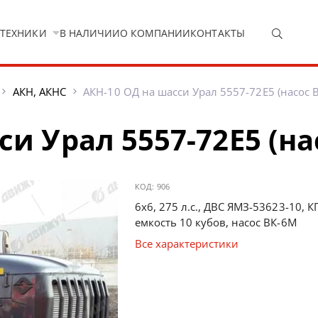
 ТЕХНИКИ
В НАЛИЧИИ
О КОМПАНИИ
КОНТАКТЫ
АКН, АКНС
АКН-10 ОД на шасси Урал 5557-72Е5 (насос 
и Урал 5557-72Е5 (на
КОД:
906
6х6, 275 л.с., ДВС ЯМЗ-53623-10, 
емкость 10 кубов, насос ВК-6М
Все характеристики