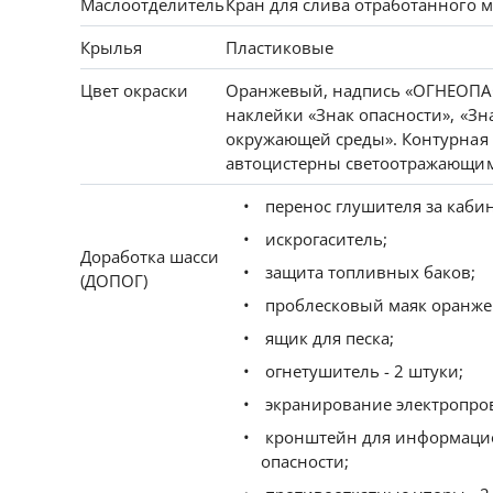
Маслоотделитель
Кран для слива отработанного м
Крылья
Пластиковые
Цвет окраски
Оранжевый, надпись «ОГНЕОПАС
наклейки «Знак опасности», «Зн
окружающей среды». Контурная
автоцистерны светоотражающи
перенос глушителя за кабин
искрогаситель;
Доработка шасси
защита топливных баков;
(ДОПОГ)
проблесковый маяк оранжев
ящик для песка;
огнетушитель - 2 штуки;
экранирование электропро
кронштейн для информацио
опасности;