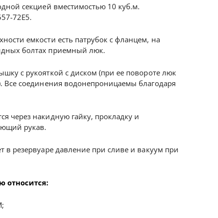
одной секцией вместимостью 10 куб.м.
557-72Е5.
хности емкости есть патрубок с фланцем, на
идных болтах приемный люк.
ышку с рукояткой с диском (при ее повороте люк
). Все соединения водонепроницаемы благодаря
ся через накидную гайку, прокладку и
ающий рукав.
т в резервуаре давление при сливе и вакуум при
ю относится:
;