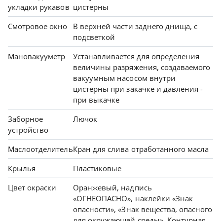
укладки рукавов
цистерны
Смотровое окно
В верхней части заднего днища, с
подсветкой
Мановакууметр
Устанавливается для определения
величины разряжения, создаваемого
вакуумным насосом внутри
цистерны при закачке и давления -
при выкачке
Заборное
Лючок
устройство
Маслоотделитель
Кран для слива отработанного масла
Крылья
Пластиковые
Цвет окраски
Оранжевый, надпись
«ОГНЕОПАСНО», наклейки «Знак
опасности», «Знак вещества, опасного
для окружающей среды». Контурная