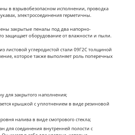
аны в взрывобезопасном исполнении, проводка
укавах, электросоединения герметичны.
лены закрытые пеналы под два напорно-
то защищает оборудование от влажности и пыли.
из листовой углеродистой стали 09Г2С толщиной
ление, которое также выполняет роль поперечных
у для закрытого наполнения;
ается крышкой с уплотнением в виде резиновой
овня налива в виде смотрового стекла;
н для соединения внутренней полости с