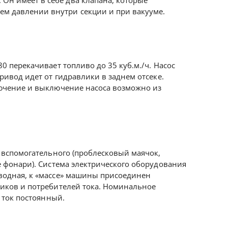
Он имеет в себе два клапана, которые
м давлении внутри секции и при вакууме.
 перекачивает топливо до 35 куб.м./ч. Насос
ривод идет от гидравлики в заднем отсеке.
ючение и выключение насоса возможно из
 вспомогательного (проблесковый маячок,
 фонари). Система электрического оборудования
одная, к «массе» машины присоединен
иков и потребителей тока. Номинальное
 ток постоянный.