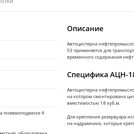
отки
Описание
Автоцистерна нефтепромысло
53 применяется для транспор
временного содержания нефт
Специфика АЦН-1
Автоцистерна нефтепромыслов
на котором смонтирована цис
вместимостью 18 куб.м.
на пневмоподвеске 4
Для крепления резервуара ис
на надрамнике, которые креп
местная, оборудована