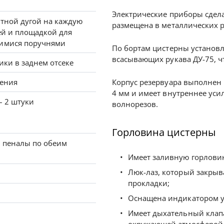
Электрические приборы сдел
тной дугой на каждую
размещена в металлических р
ей и площадкой для
имися поручнями
По бортам цистерны установ
всасывающих рукава ДУ-75, ч
ики в заднем отсеке
жения
Корпус резервуара выполнен 
4 мм и имеет внутреннее уси
– 2 штуки
волнорезов.
Горловина цистерны
 пеналы по обеим
Имеет заливную горловин
Люк-лаз, который закрыв
прокладки;
Оснащена индикатором ур
Имеет дыхательный клапа