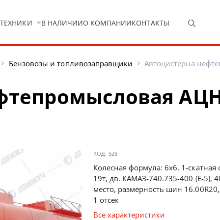
 ТЕХНИКИ
В НАЛИЧИИ
О КОМПАНИИ
КОНТАКТЫ
Бензовозы и топливозаправщики
Автоцистерна нефте
фтепромысловая АЦН
КОД:
528
Колесная формула: 6х6, 1-скатная 
19т, дв. КАМАЗ-740.735-400 (E-5), 40
место, размерность шин 16.00R20,
1 отсек
Все характеристики