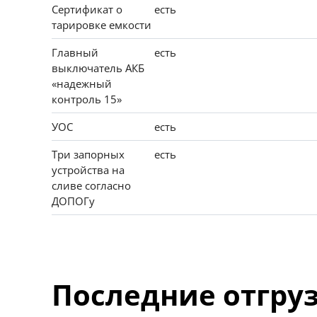
Сертификат о
есть
тарировке емкости
Главный
есть
выключатель АКБ
«надежный
контроль 15»
УОС
есть
Три запорных
есть
устройства на
сливе согласно
ДОПОГу
Последние отгру