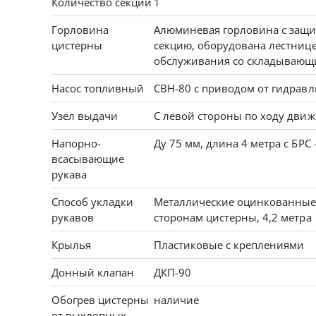
Количество секций
1
Горловина
Алюминевая горловина с защи
цистерны
секцию, оборудована лестниц
обслуживания со складывающ
Насос топливный
СВН-80 с приводом от гидравл
Узел выдачи
С левой стороны по ходу дви
Напорно-
Ду 75 мм, длина 4 метра с БРС 
всасывающие
рукава
Способ укладки
Металлические оцинкованные
рукавов
сторонам цистерны, 4,2 метра
Крылья
Пластиковые с креплениями
Донный клапан
ДКП-90
Обогрев цистерны
наличие
от выхлопных