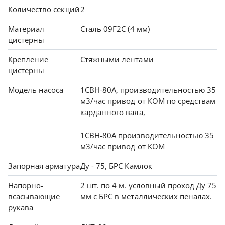
Количество секций
2
Материал
Сталь 09Г2С (
4 мм)
цистерны
Крепление
Стяжными лентами
цистерны
Модель насоса
1СВН-80А, производительностью 35
м3/час привод от КОМ по средствам
карданного вала,
1СВН-80А производительностью 35
м3/час привод от КОМ
Запорная арматура
Дy - 75, БРС Камлок
Напорно-
2 шт. по 4 м. условный проход Ду 75
всасывающие
мм с БРС в металлических пеналах.
рукава