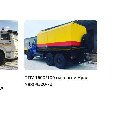
ППУ 1600/100 на шасси Урал
ППУ 1
Next 4320-72
Next 
АЗ