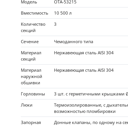
Модель
ОТА-53215
Вместимость
10 500 л
Количество
3
секций
Сечение
Чемоданного типа
Материал
Нержавеющая сталь AISI 304
секций
Материал
Нержавеющая сталь AISI 304
наружной
обшивки
Горловины
3 шт. с герметичными крышками 
Люки
Термоизолированные, с дыхатель
возможностью пломбировки
Запорная
Донные клапаны, по одному на се