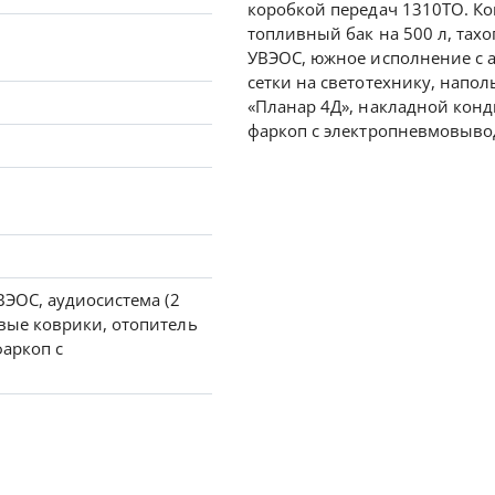
коробкой передач 1310ТО. Ко
топливный бак на 500 л, тахо
УВЭОС, южное исполнение с 
сетки на светотехнику, напо
«Планар 4Д», накладной конд
фаркоп с электропневмовыво
ВЭОС, аудиосистема (2
овые коврики, отопитель
фаркоп с