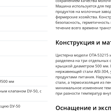
сохранением качества молочн
Машина используется для пе
продуктов на молочные заво
фермерские хозяйства. Конст
безопасность, герметичность
течение всего времени транс
Конструкция и м
Цистерна модели ОТА-53215 и
разделена на три отдельных 
крышкой диаметром 500 мм.
нержавеющей стали AISI-304, 
продуктами питания. Наружн
Ø500 мм
стали, а термоизоляция из п
минимальное изменение темпе
ным клапаном DУ-50, с
при разности температур внут
кцию DУ-50
Оснащение и экс