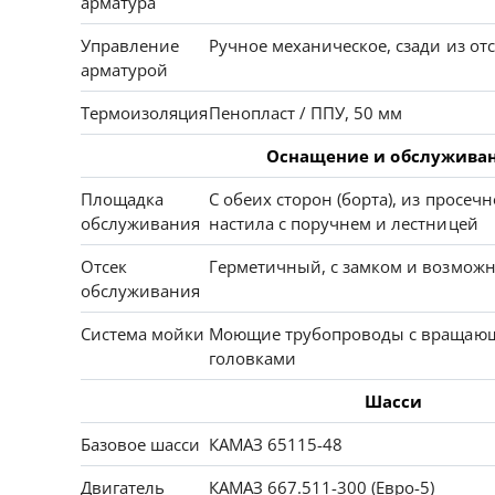
арматура
Управление
Ручное механическое, сзади из от
арматурой
Термоизоляция
Пенопласт / ППУ, 50 мм
Оснащение и обслужива
Площадка
С обеих сторон (борта), из просе
обслуживания
настила с поручнем и лестницей
Отсек
Герметичный, с замком и возмож
обслуживания
Система мойки
Моющие трубопроводы с вращаю
головками
Шасси
Базовое шасси
КАМАЗ 65115-48
Двигатель
КАМАЗ 667.511-300 (Евро-5)