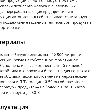
ой продукции с плотностью до 1,03 г/см³.
ревозки питьевого молока и аналогичных
ды, перерабатывающие предприятия и в
рукция автоцистерны обеспечивает санитарную
 и поддержание заданной температуры продукта в
портировки.
атериалы
меет рабочую вместимость 10 500 литров и
секции, каждая с собственной герметичной
 Выполнена из высококачественной пищевой
устойчива к коррозии и безопасна для контакта с
ая обшивка также изготовлена из нержавеющей
енопласта и ППУ толщиной 50 мм обеспечивает
ратуры продукта — не более 2 °C за 10 часов
ри и снаружи до 30 °C.
плуатация