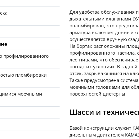
Для удобства обслуживания 
сека
дыхательными клапанами DУ-
опломбирован, что предотвр
арматура включает донные кл
осуществляется вручную сзади
ние
На бортах расположены площ
профилированного настила,
чно профилированного
лестницами, что обеспечивае
погодных условиях. В задне
отсек, закрывающийся на кл
ностью пломбировки
Также предусмотрена систем
моечными головками для обл
щимися моечными
поверхностей цистерны.
Шасси и техничес
Базой конструкции служит К
дизельным двигателем КАМАЗ 