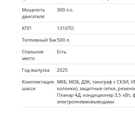
Мощность
300 л.с.
двигателя
КПП
1310ТО
Топливный бак
500 л.
Спальное
Есть
место
Год выпуска
2025
Комплектация
МКБ, МОБ, ДЗК, тахограф с СКЗИ, У
шасси
колонки), защитные сетки, резин
Планар 4Д, кондиционер 3,5 кВт, 
электропневмовыводами