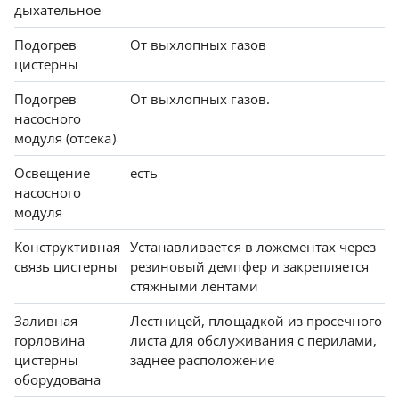
дыхательное
Подогрев
От выхлопных газов
цистерны
Подогрев
От выхлопных газов.
насосного
модуля (отсека)
Освещение
есть
насосного
модуля
Конструктивная
Устанавливается в ложементах через
связь цистерны
резиновый демпфер и закрепляется
стяжными лентами
Заливная
Лестницей, площадкой из просечного
горловина
листа для обслуживания с перилами,
цистерны
заднее расположение
оборудована