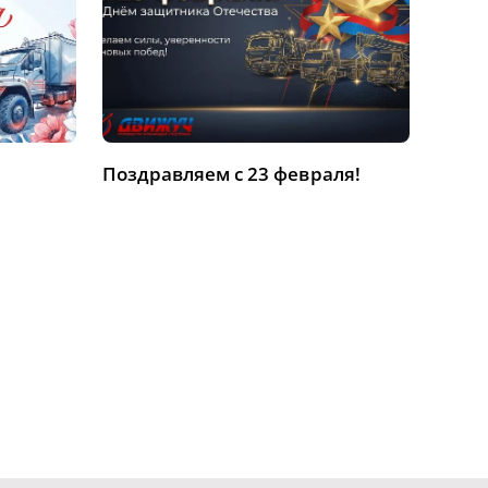
Поздравляем с 23 февраля!
С на
дорог