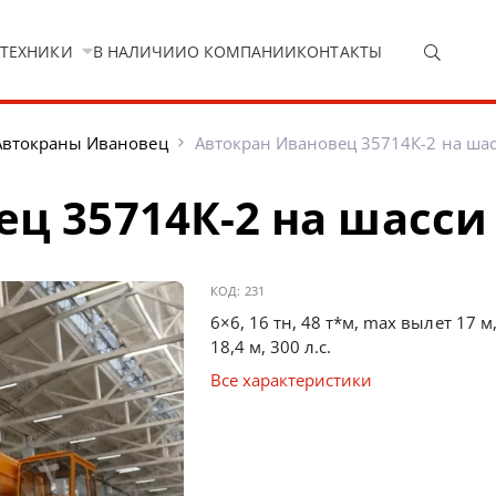
 ТЕХНИКИ
В НАЛИЧИИ
О КОМПАНИИ
КОНТАКТЫ
Автокраны Ивановец
Автокран Ивановец 35714К-2 на ша
ц 35714К-2 на шасси
КОД:
231
6×6, 16 тн, 48 т*м, max вылет 17 
18,4 м, 300 л.с.
Все характеристики