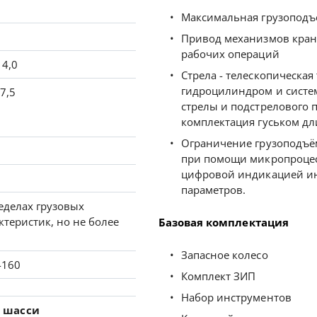
Максимальная грузоподъё
Привод механизмов кран
рабочих операций
 4,0
Стрела - телескопическая
гидроцилиндром и систе
 7,5
стрелы и подстрелового 
комплектация гуськом дл
Ограничение грузоподъём
при помощи микропроцес
цифровой индикацией и
параметров.
еделах грузовых
ктеристик, но не более
Базовая комплектация
Запасное колесо
-160
Комплект ЗИП
Набор инструментов
и шасси