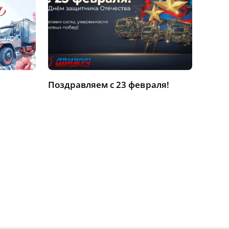
Поздравляем с 23 февраля!
С на
дорог