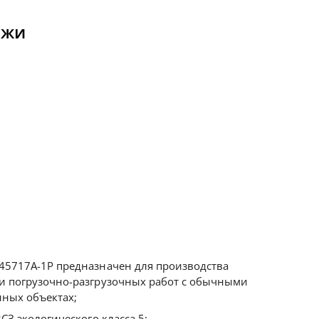
ежи
45717А-1Р предназначен для производства
и погрузочно-разгрузочных работ с обычными
нных объектах;
СЗ экологического класса 5;