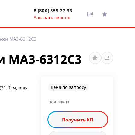
8 (800) 555-27-33
Заказать звонок
асси МА3-6312С3
и МА3-6312С3
цена по запросу
(31,0) м, max
под заказ
Получить КП