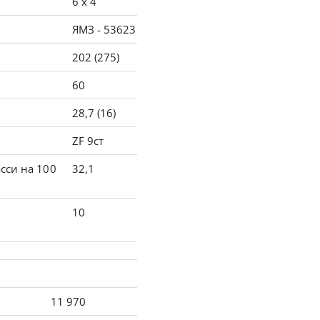
6 x 4
ЯМЗ - 53623
202 (275)
60
28,7 (16)
ZF 9ст
сси на 100
32,1
10
11 970