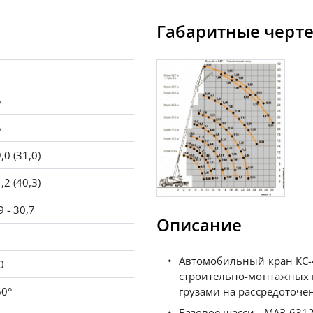
Габаритные черт
5
5
,0 (31,0)
,2 (40,3)
9 - 30,7
Описание
Автомобильный кран КС-
0
строительно-монтажных 
грузами на рассредоточе
60°
Базовое шасси - МАЗ-6312