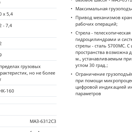
0
Максимальная грузоподъё
0 х 5,4
Привод механизмов кран
рабочих операций;
2 - 7,4
Стрела - телескопическа
гидроцилиндрами и сист
2
стрелы - сталь S700MC. 
пространства возможна д
9
м., устанавливаемым при
углом 30 град.;
пределах грузовых
рактеристик, но не более
Ограничение грузоподъём
т
при помощи микропроцес
цифровой индикацией и
НК-160
параметров
МАЗ-6312C3