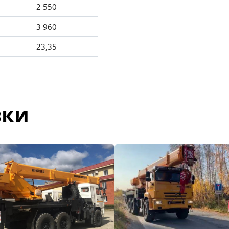
2 550
3 960
23,35
зки