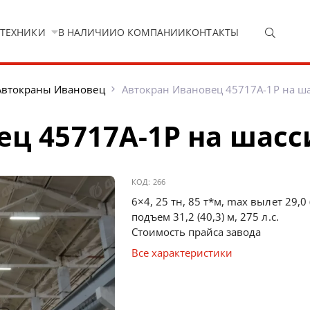
 ТЕХНИКИ
В НАЛИЧИИ
О КОМПАНИИ
КОНТАКТЫ
Автокраны Ивановец
Автокран Ивановец 45717А-1Р на ш
ц 45717А-1Р на шасс
КОД:
266
6×4, 25 тн, 85 т*м, max вылет 29,0 
подъем 31,2 (40,3) м, 275 л.с.
Стоимость прайса завода
Все характеристики