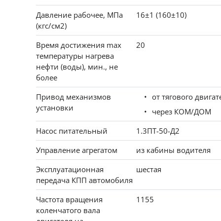
Давление рабочее, МПа
16±1 (160±10)
(кгс/см2)
Время достижения max
20
температуры нагрева
нефти (воды), мин., не
более
Привод механизмов
от тягового двига
установки
через КОМ/ДОМ
Насос питательный
1.3ПТ-50-Д2
Управление агрегатом
из кабины водителя
Эксплуатационная
шестая
передача КПП автомобиля
Частота вращения
1155
коленчатого вала