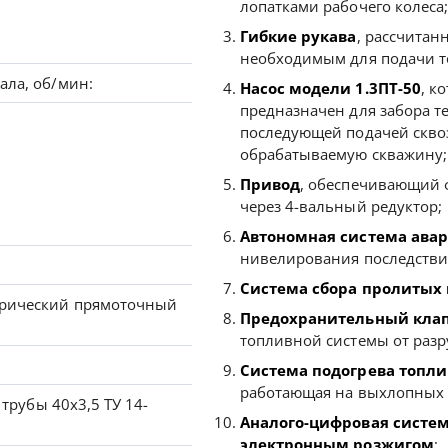
лопатками рабочего колеса;
Гибкие рукава
, рассчитан
необходимым для подачи то
ала, об/мин:
Насос модели 1.3ПТ-50
, к
предназначен для забора т
последующей подачей скво
обрабатываемую скважину;
Привод
, обеспечивающий 
через 4-вальный редуктор;
Автономная система ава
нивелирования последстви
Система сбора пролитых
рический прямоточный
Предохранительный кла
топливной системы от раз
Система подогрева топли
работающая на выхлопных г
 трубы 40х3,5 ТУ 14-
Аналого-цифровая систем
электронным розжигом
;