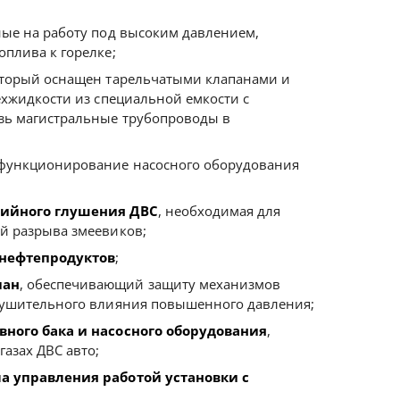
ные на работу под высоким давлением,
плива к горелке;
оторый оснащен тарельчатыми клапанами и
ехжидкости из специальной емкости с
зь магистральные трубопроводы в
функционирование насосного оборудования
рийного глушения ДВС
, необходимая для
й разрыва змеевиков;
 нефтепродуктов
;
пан
, обеспечивающий защиту механизмов
рушительного влияния повышенного давления;
вного бака и насосного оборудования
,
азах ДВС авто;
а управления работой установки с