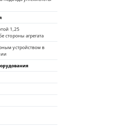
я
той 1,25
бе стороны агрегата
орным устройством в
нии
борудования