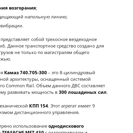
ния возгорания
;
ащищающий напольную линию;
 вибрации.
представляет собой трехосное вездеходное
х6. Данное транспортное средство создано для
рузов не только по магистралям общего
ожью.
ля
Камаз 740.705-300
– это 8-цилиндровый
зной архитектуры, оснащенный системой
го Common Rail. Объем данного ДВС составляет
 ему развивать мощность в
300 лошадиных сил
.
механической
КПП 154
. Этот агрегат имеет 9
низмом дистанционного управления.
отрено использование
однодискового
 ZF&SACHS MFZ 430
с гидроприводом и