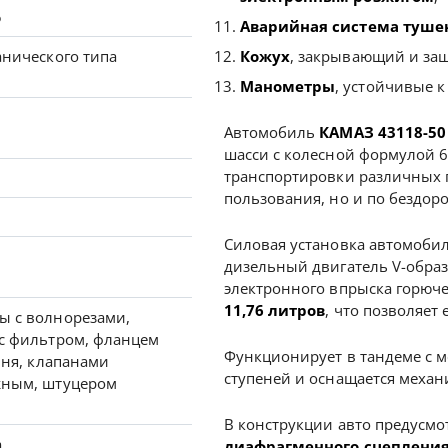
о
Аварийная система туше
анического типа
Кожух
, закрывающий и з
Манометры
, устойчивые к
Автомобиль
КАМАЗ 43118-50
шасси с колесной формулой 6
транспортировки различных г
пользования, но и по бездор
Силовая установка автомоби
дизельный двигатель V-обра
электронного впрыска горюче
11,76 литров
, что позволяет
ы с волнорезами,
с фильтром, фланцем
Функционирует в тандеме с 
вня, клапанами
ступеней и оснащается меха
жным, штуцером
В конструкции авто предусм
а
диафрагменного сцепления