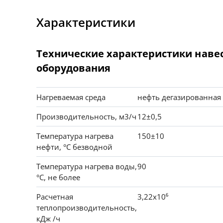
Характеристики
Технические характеристики наве
оборудования
Нагреваемая среда
нефть дегазированная 
Производительность, м3/ч
12±0,5
Температура нагрева
150±10
нефти, °С безводной
Температура нагрева воды,
90
°С, не более
Расчетная
3,22х10⁶
теплопроизводительность,
кДж /ч