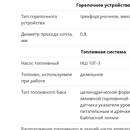
Горелочное устройств
Тип горелочного
трехфорсуночное, мех
устройства
Диаметр прохода сопла,
0,8
мм
Топливная система
Насос топливный
НШ 10Г-3
Топливо, используемое
дизельное
при работе
Тип топливного бака
цилиндрической форм
заливной горловиной 
датчика указателя уро
питательным и дрена
байпасной линии
Расположение топливного
в задней части агрегат