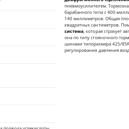
пневмоусилителем. Тормозна
барабанного типа с 400-мил
140 миллиметров. Общая площ
квадратных сантиметров. По
система
, которая страхует а
она по типу стояночного тор
шинами типоразмера 425/85R
регулирования давления возд
а подвода углекислоты