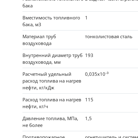
бака
Вместимость топливного
1
бака, м3
Материал труб
тонколистовая сталь
воздуховода
Внутренний диаметр труб
193
воздуховода, мм
Расчетный удельный
0,035х10⁻³
расход топлива на нагрев
нефти, кг/кДж
Расход топлива на нагрев
115
нефти, кг/ч
Давление топлива, МПа,
1,5
не более
Противопожарное
огнетушитель и систем