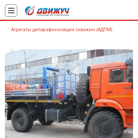
Агрегаты депарафинизации скважин (АДПМ)