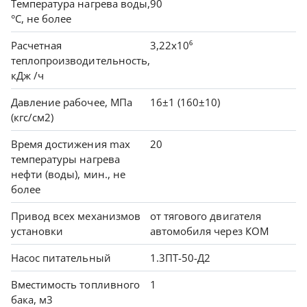
Температура нагрева воды,
90
°С, не более
Расчетная
3,22х10⁶
теплопроизводительность,
кДж /ч
Давление рабочее, МПа
16±1 (160±10)
(кгс/см2)
Время достижения max
20
температуры нагрева
нефти (воды), мин., не
более
Привод всех механизмов
от тягового двигателя
установки
автомобиля через КОМ
Насос питательный
1.3ПТ-50-Д2
Вместимость топливного
1
бака, м3