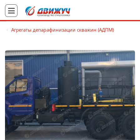
Агрегаты депарафинизации скважин (АДПМ)