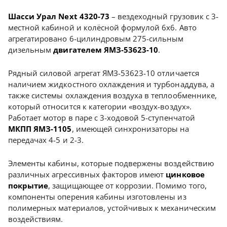
Шасси
Урал Next 4320-73
– вездеходный грузовик с 3-
местной кабиной и колёсной формулой 6х6. Авто
агрегатировано 6-цилиндровым 275-сильным
дизельным
двигателем
ЯМЗ-53623-10
.
Рядный силовой агрегат ЯМЗ-53623-10 отличается
наличием жидкостного охлаждения и турбонаддува, а
также системы охлаждения воздуха в теплообменнике,
который относится к категории «воздух-воздух».
Работает мотор в паре с 3-ходовой 5-ступенчатой
МКПП ЯМЗ-1105
, имеющей синхронизаторы на
передачах 4-5 и 2-3.
Элементы кабины, которые подвержены воздействию
различных агрессивных факторов имеют
цинковое
покрытие
, защищающее от коррозии. Помимо того,
компоненты оперения кабины изготовлены из
полимерных материалов, устойчивых к механическим
воздействиям.