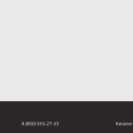
8 (800) 555-27-33
Каталог
info@dvizhuch.ru
Техник
г. Миасс, ул. Готвальда, д. 1/1а, оф. 3а
Переоб
Полная контактная информация
Запчас
ЗА
Техника
ЧЕСТНЫЙ БИЗНЕС