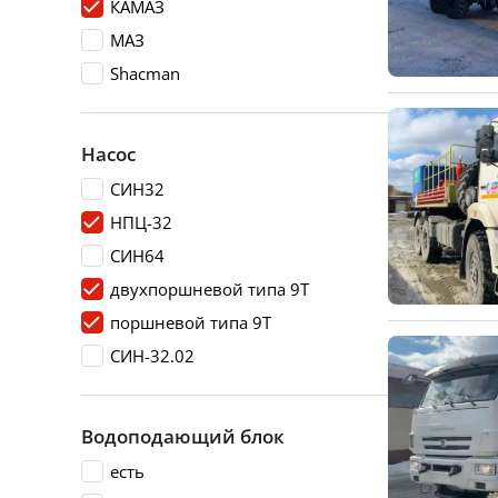
КАМАЗ
МАЗ
Shacman
Насос
СИН32
НПЦ-32
СИН64
двухпоршневой типа 9Т
поршневой типа 9Т
СИН-32.02
Водоподающий блок
есть