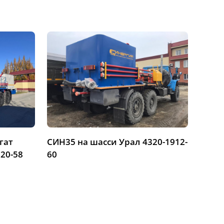
гат
СИН35 на шасси Урал 4320-1912-
ЦА-32
20-58
60
шасс