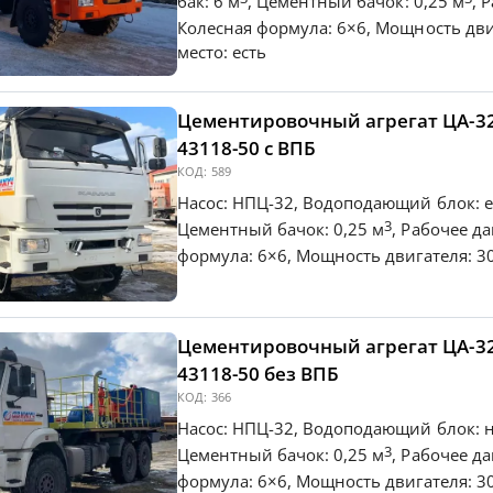
бак: 6 м
, Цементный бачок: 0,25 м
, 
Колесная формула: 6×6, Мощность двиг
место: есть
Цементировочный агрегат ЦА-3
43118-50 c ВПБ
КОД:
589
Насос: НПЦ-32, Водоподающий блок: е
3
Цементный бачок: 0,25 м
, Рабочее д
формула: 6×6, Мощность двигателя: 300
Цементировочный агрегат ЦА-3
43118-50 без ВПБ
КОД:
366
Насос: НПЦ-32, Водоподающий блок: н
3
Цементный бачок: 0,25 м
, Рабочее д
формула: 6×6, Мощность двигателя: 300