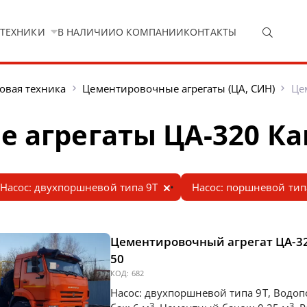
 ТЕХНИКИ
В НАЛИЧИИ
О КОМПАНИИ
КОНТАКТЫ
овая техника
Цементировочные агрегаты (ЦА, СИН)
Це
 агрегаты ЦА-320 К
Насос: двухпоршневой типа 9Т
Насос: поршневой тип
Цементировочный агрегат ЦА-32
50
КОД:
682
Насос: двухпоршневой типа 9Т, Водо
3
3