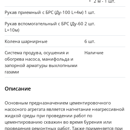
2 м - 1 шт.
Рукав приемный с БРС (Ду-100 L=4м)
1 шт.
Рукав вспомогательный c БРС (Ду-60
2 шт.
L=10м)
Колена шарнирные
6 шт.
Система продува, осушения и
Наличие
обогрева насоса, манифольда и
запорной арматуры выхлопными
газами
Описание
Основным предназначением цементировочного
насосного агрегата является нагнетание неагрессивной
жидкой среды при проведении работ по
цементированию скважин во время бурения или
проведения ремонтных работ. Также применяется при