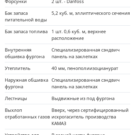
Форсунки
2 шт. - Danfoss
Бак запаса
5,2 куб. м, эллиптического сечения
питательной воды
Бак запаса топлива
1 шт. 0,6 куб. м, верхнее
расположение
Внутренняя
Специализированная сэндвич
обшивка фургона
панель на заклепках
Утеплитель
40 мм, пенополиизоцианурат
Наружная обшивка
Специализированная сэндвич
фургона
панель на заклепках
Лестницы
Выдвижные из под фургона
Выхлоп
Вверх, через сертифицированный
отработанных газов
искрогаситель производства
КАМАЗ
Устройство для
В задней части фургона