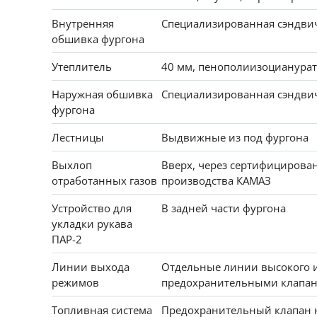
Внутренняя
Специализированная сэндвич
обшивка фургона
Утеплитель
40 мм, пенополиизоцианура
Наружная обшивка
Специализированная сэндвич
фургона
Лестницы
Выдвижные из под фургона
Выхлоп
Вверх, через сертифицирова
отработанных газов
производства КАМАЗ
Устройство для
В задней части фургона
укладки рукава
ПАР-2
Линии выхода
Отдельные линии высокого и
режимов
предохранительными клапа
Топливная система
Предохранительный клапан 