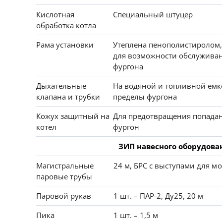
Кислотная
Специальный штуцер
обработка котла
Рама установки
Утеплена пенополистиролом,
для возможности обслуживан
фургона
Дыхательные
На водяной и топливной емко
клапана и трубки
пределы фургона
Кожух защитный на
Для предотвращения попадан
котел
фургон
ЗИП навесного оборудова
Магистральные
24 м, БРС с выступами для 
паровые трубы
Паровой рукав
1 шт. – ПАР-2, Ду25, 20 м
Пика
1 шт. – 1,5 м