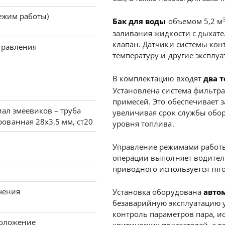
режим работы)
Бак для воды
объемом 5,2 м
заливания жидкости с дыхате
клапан. Датчики системы кон
управления
температуру и другие эксплу
В комплектацию входят
два 
Установлена система фильтр
примесей. Это обеспечивает 
риал змеевиков – труба
увеличивая срок службы обор
ванная 28х3,5 мм, ст20
уровня топлива.
Управление режимами работы
операции выполняет водитель
приводного используется тяг
ечения
Установка оборудована
авто
безаварийную эксплуатацию у
контроль параметров пара, и
сположение