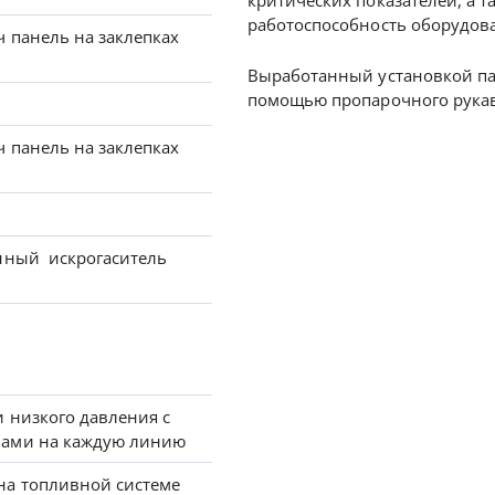
критических показателей, а 
работоспособность оборудов
 панель на заклепках
Выработанный установкой пар
помощью пропарочного рукав
т
 панель на заклепках
нный искрогаситель
 низкого давления с
нами на каждую линию
на топливной системе