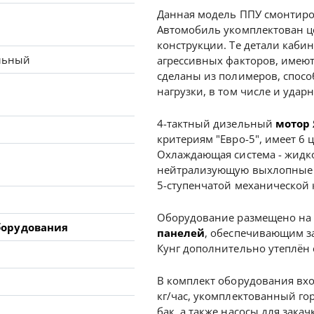
Данная модель ППУ смонтиро
Автомобиль укомплектован ц
конструкции. Те детали каб
ельный
агрессивных факторов, имею
сделаны из полимеров, спос
нагрузки, в том числе и удар
4-тактный дизельный
мотор 
критериям "Евро-5", имеет 6
Охлаждающая система - жидко
нейтрализующую выхлопные 
5-ступенчатой механической 
Оборудование размещено на 
борудования
панелей
, обеспечивающим з
Кунг дополнительно утеплё
В комплект оборудования вх
кг/час, укомплектованный го
бак, а также насосы для закач