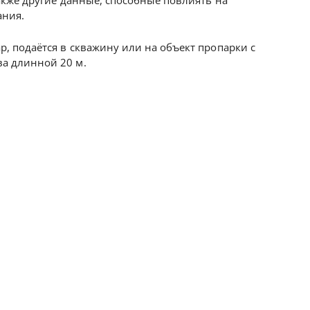
также другие данные, способные повлиять на
ания.
, подаётся в скважину или на объект пропарки с
а длинной 20 м.