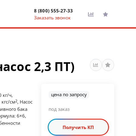
8 (800) 555-27-33
Заказать звонок
асос 2,3 ПТ)
цена по запросу
 кг/ч,
2
 кгс/см
, Насос
ливного бака
под заказ
ормула: 6×6,
обенности
Получить КП