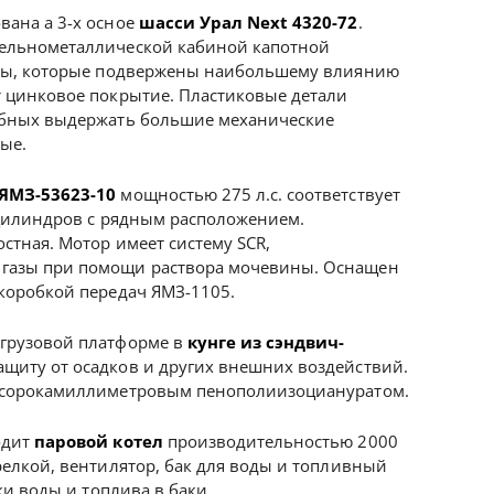
вана а 3-х осное
шасси Урал Next 4320-72
.
ельнометаллической кабиной капотной
ины, которые подвержены наибольшему влиянию
т цинковое покрытие. Пластиковые детали
обных выдержать большие механические
ные.
ЯМЗ-53623-10
мощностью 275 л.с. соответствует
 цилиндров с рядным расположением.
стная. Мотор имеет систему SCR,
газы при помощи раствора мочевины. Оснащен
коробкой передач ЯМЗ-1105.
грузовой платформе в
кунге из сэндвич-
ащиту от осадков и других внешних воздействий.
н сорокамиллиметровым пенополиизоциануратом.
одит
паровой котел
производительностью 2000
релкой, вентилятор, бак для воды и топливный
ки воды и топлива в баки.