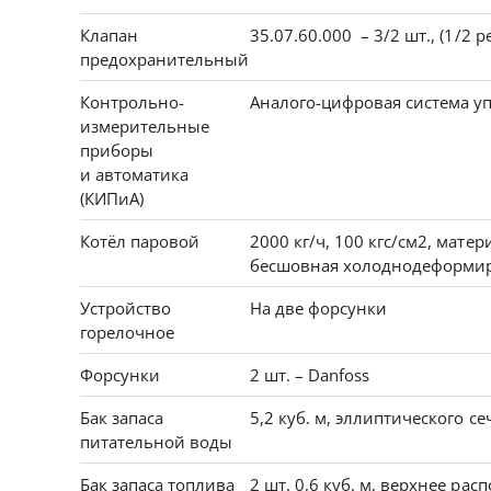
Клапан
35.07.60.000 – 3/2 шт., (1/2 
предохранительный
Контрольно-
Аналого-цифровая система 
измерительные
приборы
и автоматика
(КИПиА)
Котёл паровой
2000 кг/ч, 100 кгс/см2, мате
бесшовная холоднодеформиро
Устройство
На две форсунки
горелочное
Форсунки
2 шт. – Danfoss
Бак запаса
5,2 куб. м, эллиптического с
питательной воды
Бак запаса топлива
2 шт. 0,6 куб. м, верхнее ра