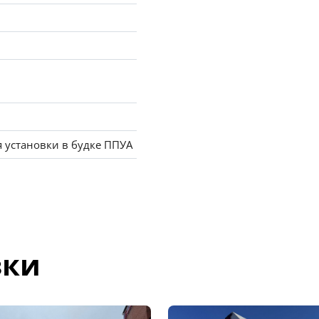
и
я установки в будке ППУА
зки