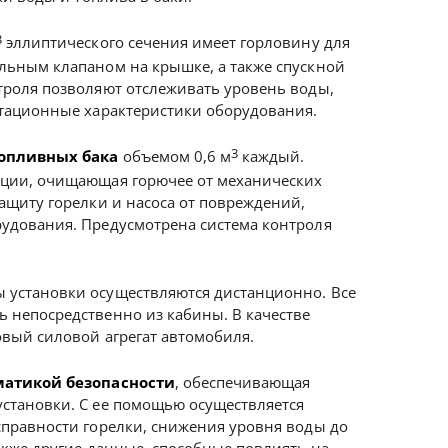
3
эллиптического сечения имеет горловину для
льным клапаном на крышке, а также спускной
троля позволяют отслеживать уровень воды,
атационные характеристики оборудования.
3
топливных бака
объемом 0,6 м
каждый.
ации, очищающая горючее от механических
защиту горелки и насоса от повреждений,
удования. Предусмотрена система контроля
 установки осуществляются дистанционно. Все
 непосредственно из кабины. В качестве
овый силовой агрегат автомобиля.
матикой безопасности
, обеспечивающая
становки. С ее помощью осуществляется
справности горелки, снижения уровня воды до