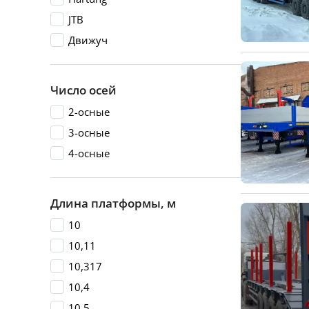
JTB
Движуч
Число осей
2-осные
3-осные
4-осные
Длина платформы, м
10
10,11
10,317
10,4
10,5