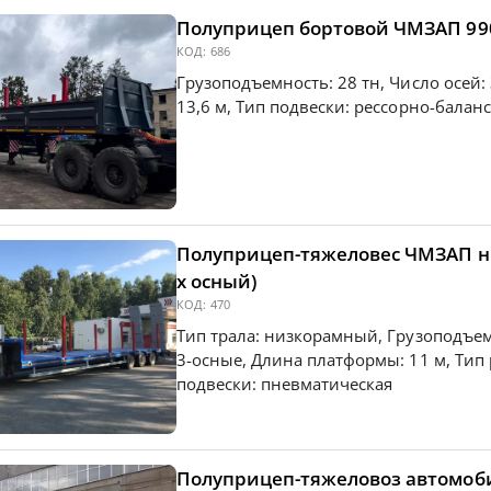
Полуприцеп бортовой ЧМЗАП 990
КОД:
686
Грузоподъемность: 28 тн, Число осей
13,6 м, Тип подвески: рессорно-балан
Полуприцеп-тяжеловес ЧМЗАП низ
х осный)
КОД:
470
Тип трала: низкорамный, Грузоподъемн
3-осные, Длина платформы: 11 м, Тип
подвески: пневматическая
Полуприцеп-тяжеловоз автомоб