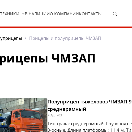
 ТЕХНИКИ
В НАЛИЧИИ
О КОМПАНИИ
КОНТАКТЫ
луприцепы
Прицепы и полуприцепы ЧМЗАП
прицепы ЧМЗАП
Полуприцеп-тяжеловоз ЧМЗАП 99064-081-ККТГ
среднерамный
КОД:
703
Тип трала: среднерамный, Грузоподъем
3-осные, Длина платформы: 11,4 м, Т