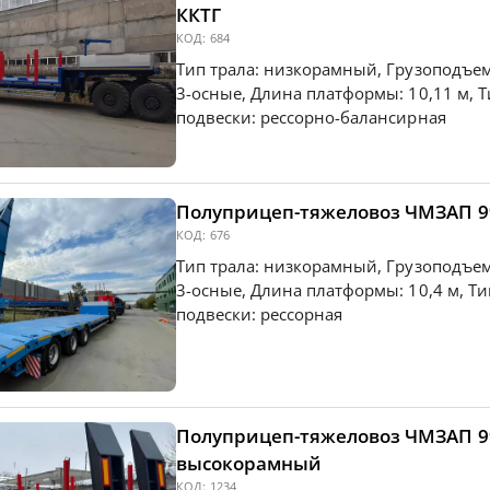
ККТГ
КОД:
684
Тип трала: низкорамный, Грузоподъемн
3-осные, Длина платформы: 10,11 м, 
подвески: рессорно-балансирная
Полуприцеп-тяжеловоз ЧМЗАП 9
КОД:
676
Тип трала: низкорамный, Грузоподъемн
3-осные, Длина платформы: 10,4 м, Т
подвески: рессорная
Полуприцеп-тяжеловоз ЧМЗАП 9
высокорамный
КОД:
1234