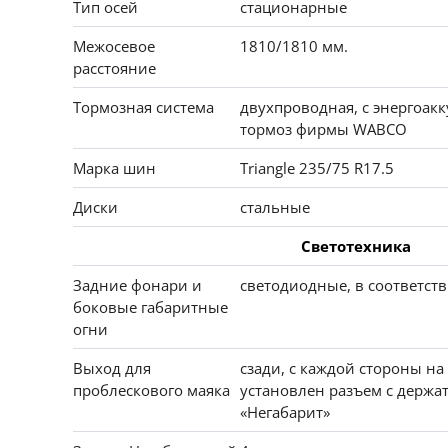
Тип осей
стационарные
Межосевое
1810/1810 мм.
расстояние
Тормозная система
двухпроводная, с энергоак
тормоз фирмы WABCO
Марка шин
Triangle 235/75 R17.5
Диски
стальные
Светотехника
Задние фонари и
светодиодные, в соответств
боковые габаритные
огни
Выход для
сзади, с каждой стороны на 
проблескового маяка
установлен разъем с держ
«Негабарит»