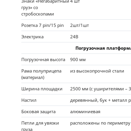
Знаки «Негабаритный
4 шт
груз» со
стробоскопами
Розетка 7 pin/15 pin
2шт/1шт
Электрика
24В
Погрузочная платформ
Погрузочная высота
900 мм
Рама полуприцепа
из высокопрочной стали
(материал)
Ширина площадки
2500 мм (с уширителями – 3
Настил
деревянный, бук + металл
Боковая защита
алюминиевая
Петли для увязки
расположены по периметру 
груза