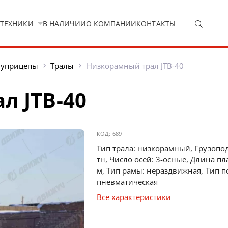
 ТЕХНИКИ
В НАЛИЧИИ
О КОМПАНИИ
КОНТАКТЫ
луприцепы
Тралы
Низкорамный трал JTB-40
л JTB-40
КОД:
689
Тип трала: низкорамный, Грузопо
тн, Число осей: 3-осные, Длина п
м, Тип рамы: нераздвижная, Тип п
пневматическая
Все характеристики