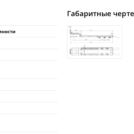
Габаритные черт
мности