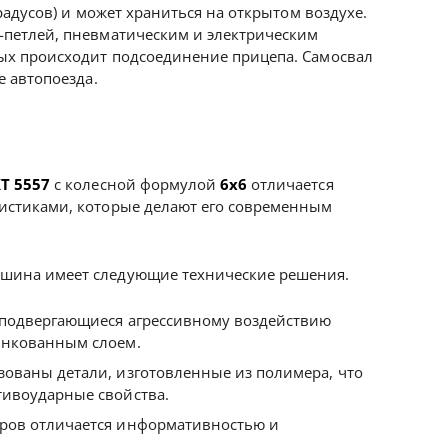
градусов) и может храниться на открытом воздухе.
-петлей, пневматическим и электрическим
ых происходит подсоединение прицепа. Самосвал
е автопоезда.
T 5557
с колесной формулой
6х6
отличается
истиками, которые делают его современным
шина имеет следующие технические решения.
 подвергающиеся агрессивному воздействию
инкованным слоем.
ованы детали, изготовленные из полимера, что
тивоударные свойства.
ров отличается информативностью и