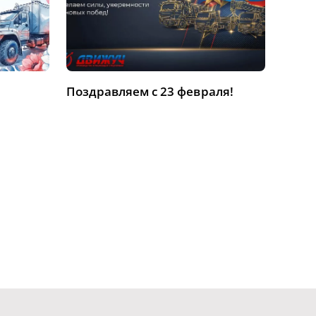
Поздравляем с 23 февраля!
С на
дорог