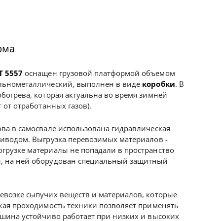
рма
T 5557
оснащен грузовой платформой объемом
льнометаллический, выполнен в виде
коробки
. В
обогрева, которая актуальна во время зимней
 от отработанных газов).
ова в самосвале использована гидравлическая
риводом. Выгрузка перевозимых материалов -
огрузке материалы не попадали в пространство
, на ней оборудован специальный защитный
евозке сыпучих веществ и материалов, которые
окая проходимость техники позволяет применять
ашина устойчиво работает при низких и высоких