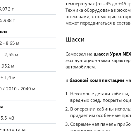
температурах (от –45 до +45 
5,072 т
Техника оборудована крюком
штекерами, с помощью котор
5,988 т
может передвигаться в состав
ики
Шасси
2 - 8,65 м
Самосвал на
шасси Урал NEX
5 - 2,55 м
эксплуатационными характер
2,952 м
автомобилем.
 + 1,4 м
В
базовой комплектации
ма
0 / 2010 - 2040 м
Некоторые детали кабины,
вредных сред, покрыты оц
ма
В оперении кабины использ
придает им особенные про
15,5 м3
Современная панель прибо
чатого типа
эргономичностью.