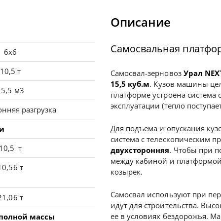
Описание
Самосвальная платфо
6х6
10,5 т
Самосвал-зерновоз
Урал NEX
15,5 куб.м
. Кузов машины це
15,5 м3
платформе устроена система 
эксплуатации (тепло поступает
онняя разгрузка
Для подъема и опускания куз
ки
система с телескопическим п
10,5 т
двухсторонняя
. Чтобы при п
между кабиной и платформой
10,56 т
козырек.
Самосвал используют при пер
21,06 т
идут для строительства. Выс
ее в условиях бездорожья. М
 полной массы