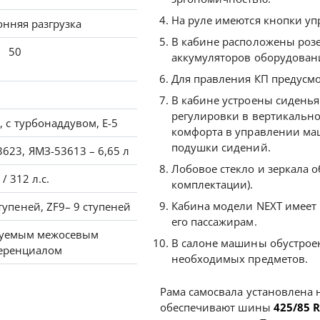
На руле имеются кнопки уп
онняя разгрузка
В кабине расположены розе
50
аккумуляторов оборудован
Для правления КП предусмо
В кабине устроены сиденья
регулировки в вертикально
, с турбонаддувом, Е-5
комфорта в управлении ма
подушки сидений.
623, ЯМЗ-53613 – 6,65 л
Лобовое стекло и зеркала 
 / 312 л.с.
комплектации).
Кабина модели NEXT имеет 
тупеней, ZF9– 9 ступеней
его пассажирам.
руемым межосевым
В салоне машины обустрое
еренциалом
необходимых предметов.
Рама самосвала установлена н
обеспечивают шины
425/85 