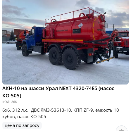
АКН-10 на шасси Урал NEXT 4320-74Е5 (насос
КО-505)
КОД:
866
6х6, 312 л.с., ДВС ЯМЗ-53613-10, КПП ZF-9, емкость 10
кубов, насос КО-505
цена по запросу