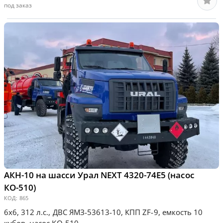
под заказ
АКН-10 на шасси Урал NEXT 4320-74Е5 (насос
КО-510)
КОД:
865
6х6, 312 л.с., ДВС ЯМЗ-53613-10, КПП ZF-9, емкость 10
кубов, насос КО-510