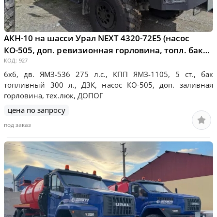
АКН-10 на шасси Урал NEXT 4320-72Е5 (насос
КО-505, доп. ревизионная горловина, топл. бак
300 л.)
КОД:
927
6х6, дв. ЯМЗ-536 275 л.с., КПП ЯМЗ-1105, 5 ст., бак
топливный 300 л., ДЗК, насос КО-505, доп. заливная
горловина, тех.люк, ДОПОГ
цена по запросу
под заказ