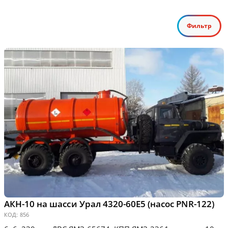
Фильтр
АКН-10 на шасси Урал 4320-60Е5 (насос PNR-122)
КОД:
856