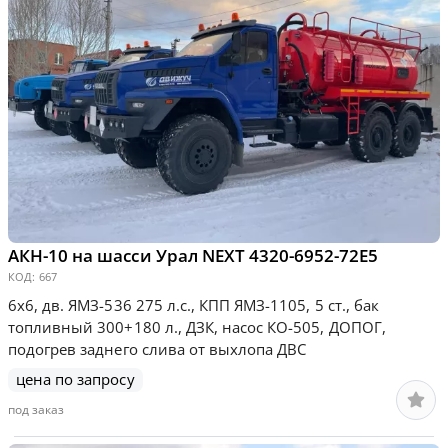
АКН-10 на шасси Урал NEXT 4320-6952-72Е5
КОД:
667
6х6, дв. ЯМЗ-536 275 л.с., КПП ЯМЗ-1105, 5 ст., бак
топливный 300+180 л., ДЗК, насос КО-505, ДОПОГ,
подогрев заднего слива от выхлопа ДВС
цена по запросу
под заказ