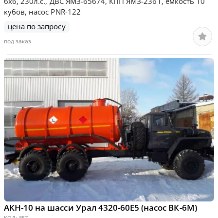
6х6, 230л.с., ДВС ЯМЗ-65674, КПП ЯМЗ-2361, емкость 10
кубов, насос PNR-122
цена по запросу
под заказ
АКН-10 на шасси Урал 4320-60Е5 (насос ВК-6М)
КОД:
857