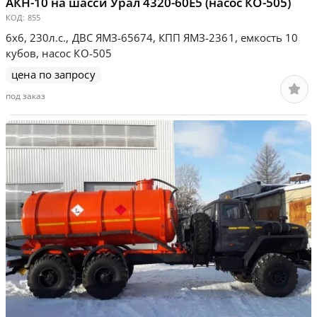
АКН-10 на шасси Урал 4320-60Е5 (насос КО-505)
КОД:
855
6х6, 230л.с., ДВС ЯМЗ-65674, КПП ЯМЗ-2361, емкость 10
кубов, насос КО-505
цена по запросу
под заказ