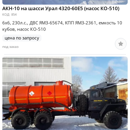
АКН-10 на шасси Урал 4320-60Е5 (насос КО-510)
КОД:
854
6х6, 230л.с., ДВС ЯМЗ-65674, КПП ЯМЗ-2361, емкость 10
кубов, насос КО-510
цена по запросу
под заказ