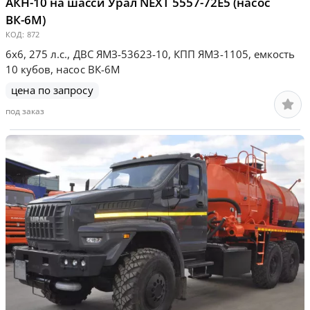
АКН-10 на шасси Урал NEXT 5557-72Е5 (насос
ВК-6М)
КОД:
872
6х6, 275 л.с., ДВС ЯМЗ-53623-10, КПП ЯМЗ-1105, емкость
10 кубов, насос ВК-6М
цена по запросу
под заказ