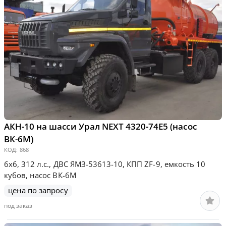
АКН-10 на шасси Урал NEXT 4320-74Е5 (насос
ВК-6М)
КОД:
868
6х6, 312 л.с., ДВС ЯМЗ-53613-10, КПП ZF-9, емкость 10
кубов, насос ВК-6М
цена по запросу
под заказ