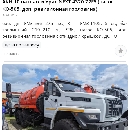
АКН-10 на шасси Урал NEXT 4320-72Е5 (насос
КО-505, доп. ревизионная горловина)
КОД:
815
6х6, дв. ЯМЗ-536 275 л.с., КПП ЯМЗ-1105, 5 ст., бак
топливный 210+210 л., ДЗК, насос КО-505, доп.
ревизионная горловина с откидной крышкой, ДОПОГ
цена по запросу
под заказ