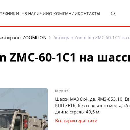
 ТЕХНИКИ
В НАЛИЧИИ
О КОМПАНИИ
КОНТАКТЫ
Автокраны ZOOMLION
Автокран Zoomlion ZМС-60-1С1 на 
n ZМС-60-1С1 на шасс
КОД:
490
Шасси МАЗ 8х4, дв. ЯМЗ-653.10, Евр
КПП ZF16, без спального места, г/п
длина стрелы 40,5 м.
Все характеристики