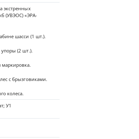
а экстренных
б (УВЭОС) «ЭРА-
бине шасси (1 шт.).
упоры (2 шт.).
 маркировка.
лес с брызговиками.
го колеса.
т; У1