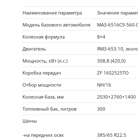
Наименование параметра
Значение параме
Модель базового автомобиля
МАЗ-6516C9-560-
Колесная формула
8×4
Двигатель
ЯМЗ-653.10, эколо
Мощность, кВт (л.с.)
308,8 (420,0)
Коробка передач
ZF 16S2525ТО
Отбор мощности
NH/1b
Колесная база, мм
2030+2760+1400
Топливный бак, литров
300
Шины
-на передних осях
385/65 R22.5