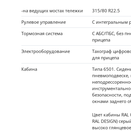
-на ведущих мостах тележки
315/80 R22.5
Рулевое управление
С интегральным 
Тормозная система
С АБС/ПБС, без п
прицепа
Электрооборудование
Тахограф цифрово
для прицепа
Кабина
Типа 6501. Сиден
пневмоподвеске, 
неподрессоренно
инструментально
безопасности, по
окнами заднего о
Цвет кабины RAL 0
RAL DESIGN) серы
высоко глянцевое