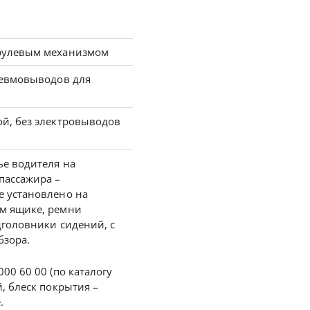
рулевым механизмом
невмовыводов для
й, без электровыводов
ье водителя на
пассажира –
е установлено на
м ящике, ремни
дголовники сидений, с
бзора.
00 60 00 (по каталогу
й, блеск покрытия –
.