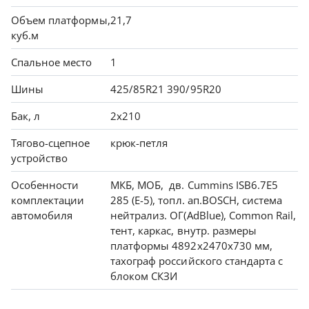
Объем платформы,
21,7
куб.м
Спальное место
1
Шины
425/85R21 390/95R20
Бак, л
2х210
Тягово-сцепное
крюк-петля
устройство
Особенности
МКБ, МОБ, дв. Cummins ISB6.7E5
комплектации
285 (Е-5), топл. ап.BOSCH, система
автомобиля
нейтрализ. ОГ(AdBlue), Common Rail,
тент, каркас, внутр. размеры
платформы 4892х2470х730 мм,
тахограф российского стандарта с
блоком СКЗИ