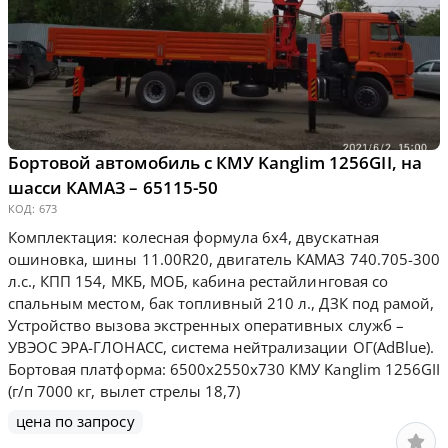
Бортовой автомобиль с КМУ Kanglim 1256GII, на
шасси КАМАЗ – 65115-50
КОД:
673
Комплектация: колесная формула 6х4, двускатная
ошиновка, шины 11.00R20, двигатель КАМАЗ 740.705-300
л.с., КПП 154, МКБ, МОБ, кабина рестайлинговая со
спальным местом, бак топливный 210 л., ДЗК под рамой,
Устройство вызова экстренных оперативных служб –
УВЭОС ЭРА-ГЛОНАСС, система нейтрализации ОГ(AdBlue).
Бортовая платформа: 6500х2550х730 КМУ Kanglim 1256GII
(г/п 7000 кг, вылет стрелы 18,7)
цена по запросу