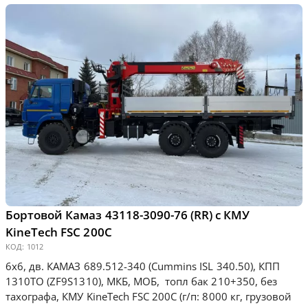
Бортовой Камаз 43118-3090-76 (RR) с КМУ
KineТесh FSC 200С
КОД:
1012
6х6, дв. КАМАЗ 689.512-340 (Cummins ISL 340.50), КПП
1310ТО (ZF9S1310), МКБ, МОБ, топл бак 210+350, без
тахографа, КМУ KineТесh FSC 200С (г/п: 8000 кг, грузовой