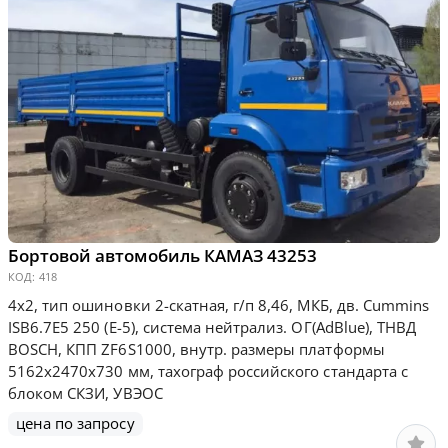
Бортовой автомобиль КАМАЗ 43253
КОД:
418
4х2, тип ошиновки 2-скатная, г/п 8,46, МКБ, дв. Сummins
ISB6.7E5 250 (Е-5), система нейтрализ. ОГ(AdBlue), ТНВД
BOSCH, КПП ZF6S1000, внутр. размеры платформы
5162х2470х730 мм, тахограф российского стандарта с
блоком СКЗИ, УВЭОС
цена по запросу