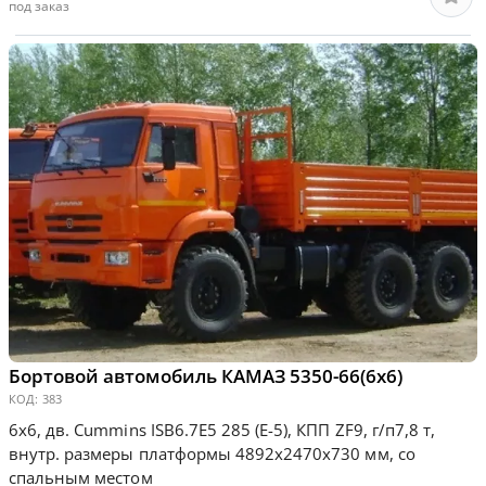
под заказ
Бортовой автомобиль КАМАЗ 5350-66(6х6)
КОД:
383
6х6, дв. Cummins ISB6.7E5 285 (Е-5), КПП ZF9, г/п7,8 т,
внутр. размеры платформы 4892х2470х730 мм, со
спальным местом