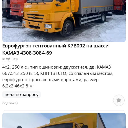
Еврофургон тентованный K7B002 на шасси
КАМАЗ 4308-3084-69
КОД:
1036
4х2, 250 л.с., тип ошиновки: двускатная, дв. КАМАЗ
667.513-250 (Е-5), КПП 1310ТО, со спальным местом,
еврофургон с распашными воротами, размер
6,2х2,46х2,8 м
цена по запросу
под заказ