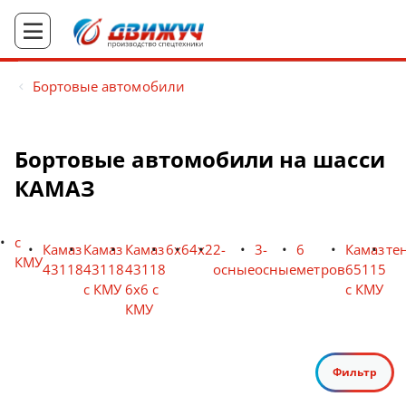
Бортовые автомобили
Бортовые автомобили на шасси
КАМАЗ
с
Камаз
Камаз
Камаз
6х6
4х2
2-
3-
6
Камаз
те
КМУ
43118
43118
43118
осные
осные
метров
65115
с КМУ
6x6 с
с КМУ
КМУ
Фильтр