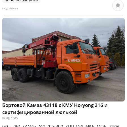
под заказ
Бортовой Камаз 43118 с КМУ Horyong 216 и
сертифицированной люлькой
КОД:
1045
6х6, ДВС КАМАЗ 740.705-300, КПП 154, МКБ, МОБ, топл