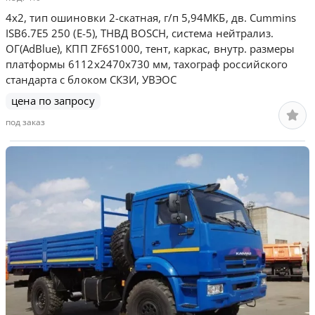
4х2, тип ошиновки 2-скатная, г/п 5,94МКБ, дв. Сummins
ISB6.7E5 250 (Е-5), ТНВД BOSCH, система нейтрализ.
ОГ(AdBlue), КПП ZF6S1000, тент, каркас, внутр. размеры
платформы 6112х2470х730 мм, тахограф российского
стандарта с блоком СКЗИ, УВЭОС
цена по запросу
под заказ