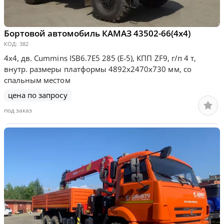
Бортовой автомобиль КАМАЗ 43502-66(4х4)
КОД:
382
4х4, дв. Cummins ISB6.7E5 285 (Е-5), КПП ZF9, г/п 4 т,
внутр. размеры платформы 4892х2470х730 мм, со
спальным местом
цена по запросу
под заказ