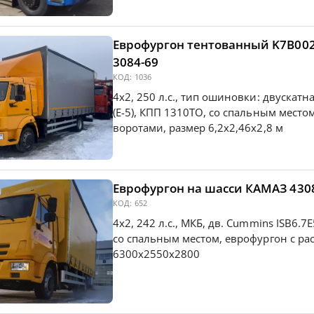
Еврофургон тентованный K7B002 на шасси КАМАЗ 4308-
3084-69
КОД:
1036
4х2, 250 л.с., тип ошиновки: двускатн
(Е-5), КПП 1310ТО, со спальным мест
воротами, размер 6,2х2,46х2,8 м
Еврофургон на шасси КАМАЗ 430
КОД:
652
4х2, 242 л.с., МКБ, дв. Сummins ISB6.7E
со спальным местом, еврофургон с р
6300х2550х2800