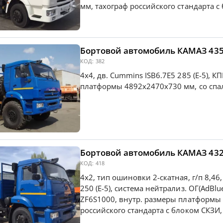
мм, тахограф российского стандарта с
Бортовой 
КОД:
382
4х4, дв. Cummins ISB6.7E5 285 (Е-5), КП
платформы 4892х2470х730 мм, со сп
Бортовой автомобиль КАМАЗ 43
КОД:
418
4х2, тип ошиновки 2-скатная, г/п 8,46
250 (Е-5), система нейтрализ. ОГ(AdBl
ZF6S1000, внутр. размеры платформы
российского стандарта с блоком СКЗИ