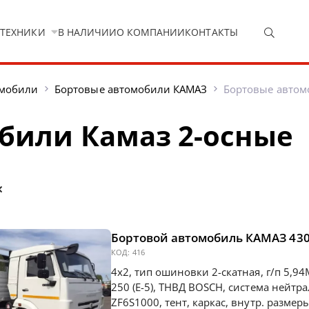
 ТЕХНИКИ
В НАЛИЧИИ
О КОМПАНИИ
КОНТАКТЫ
омобили
Бортовые автомобили КАМАЗ
Бортовые автом
били Камаз 2-осные
Бортовой автомобиль КАМАЗ 43
КОД:
416
4х2, тип ошиновки 2-скатная, г/п 5,94
250 (Е-5), ТНВД BOSCH, система нейтра
ZF6S1000, тент, каркас, внутр. разм