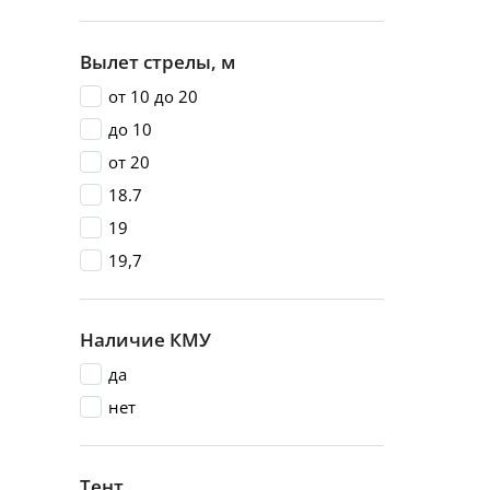
Вылет стрелы, м
от 10 до 20
до 10
от 20
18.7
19
19,7
Наличие КМУ
да
нет
Тент