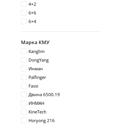
4×2
6×6
6×4
Марка КМУ
Kanglim
DongYang
Инман
Palfinger
Fassi
Двина 6500.19
ИНМАН
KineТесh
Horyong 216