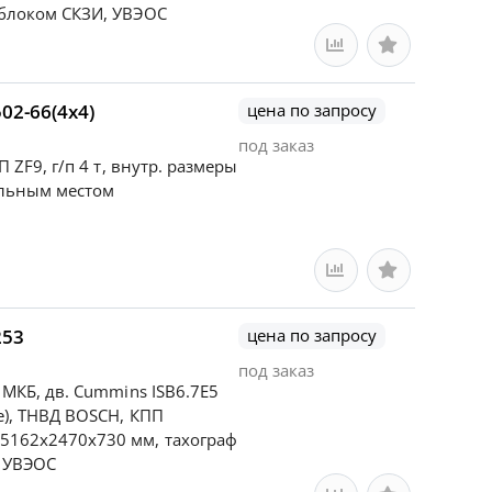
 блоком СКЗИ, УВЭОС
автомобиль КАМАЗ 43502-66(4х4)
цена по запросу
под заказ
П ZF9, г/п 4 т, внутр. размеры
альным местом
253
цена по запросу
под заказ
, МКБ, дв. Сummins ISB6.7E5
ue), ТНВД BOSCH, КПП
 5162х2470х730 мм, тахограф
, УВЭОС