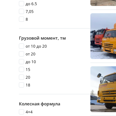
до 6.5
7,05
8
Грузовой момент, тм
от 10 до 20
от 20
до 10
15
20
18
Колесная формула
4×4