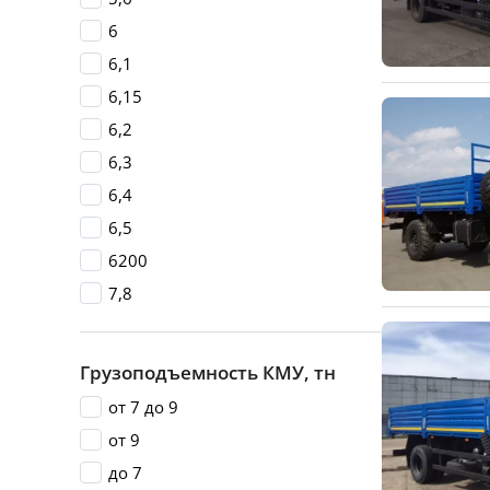
6
6,1
6,15
6,2
6,3
6,4
6,5
6200
7,8
Грузоподъемность КМУ, тн
от 7 до 9
от 9
до 7