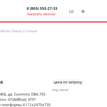
8 (800) 555-27-33
Заказать звонок
обили Камаз 2-осные
08
цена по запросу
под заказ
МКБ, дв. Сummins ISB6.7E5
лиз. ОГ(AdBlue), КПП
еры платформы 6112х2470х730