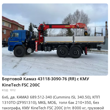
Бортовой Камаз 43118-3090-76 (RR) с КМУ
KineТесh FSC 200С
КОД:
1012
6х6, дв. КАМАЗ 689.512-340 (Cummins ISL 340.50), КПП
1310ТО (ZF9S1310), МКБ, МОБ, топл бак 210+350, без
тахографа, КМУ KineТесh FSC 200С (г/п: 8000 кг, грузовой