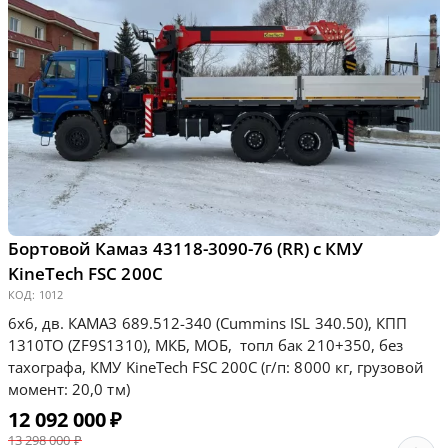
Бортовой Камаз 43118-3090-76 (RR) с КМУ
KineТесh FSC 200С
КОД:
1012
6х6, дв. КАМАЗ 689.512-340 (Cummins ISL 340.50), КПП
1310ТО (ZF9S1310), МКБ, МОБ, топл бак 210+350, без
тахографа, КМУ KineТесh FSC 200С (г/п: 8000 кг, грузовой
момент: 20,0 тм)
12 092 000
₽
13 298 000
₽