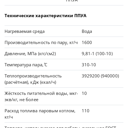
Технические характеристики ППУА
Нагреваемая среда
Вода
Производительность по пару, кг/ч
1600
Давление, МПа (кгс/см2)
9,81-1 (100-10)
Температура пара, ̊C
310-10
Теплопроизводительность
3929200 (940000)
(расчётная), кДж (ккал/ч)
Жёсткость питательной воды, мкг-
10
экв/кг, не более
Расход топлива паровым котлом,
110
кг/ч
Топливо, используемое для работы
дизельное ГОСТ