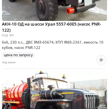
АКН-10 ОД на шасси Урал 5557-60Е5 (насос PNR-
122)
КОД:
897
6х6, 230 л.с., ДВС ЯМЗ-65674, КПП ЯМЗ-2361, емкость 10
кубов, насос PNR-122
цена по запросу
под заказ