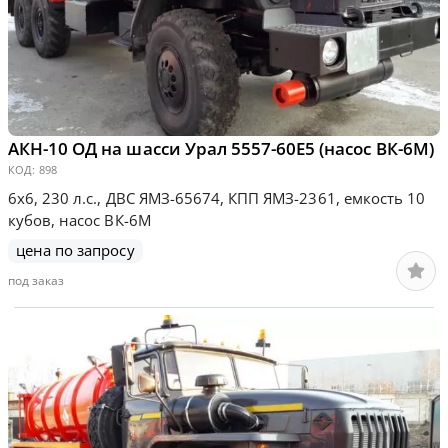
АКН-10 ОД на шасси Урал 5557-60Е5 (насос ВК-6М)
КОД:
898
6х6, 230 л.с., ДВС ЯМЗ-65674, КПП ЯМЗ-2361, емкость 10
кубов, насос ВК-6М
цена по запросу
под заказ