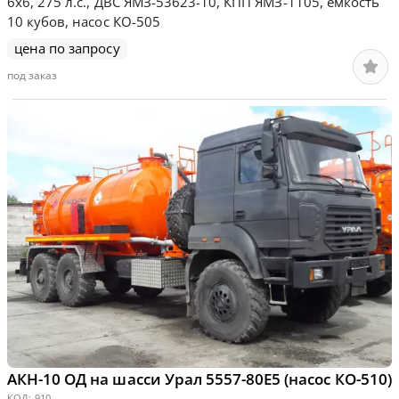
6х6, 275 л.с., ДВС ЯМЗ-53623-10, КПП ЯМЗ-1105, емкость
10 кубов, насос КО-505
цена по запросу
под заказ
АКН-10 ОД на шасси Урал 5557-80Е5 (насос КО-510)
КОД:
910