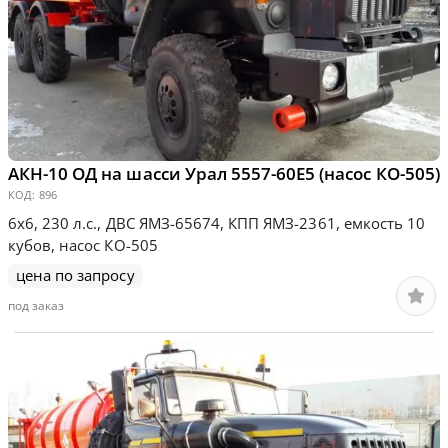
АКН-10 ОД на шасси Урал 5557-60Е5 (насос КО-505)
КОД:
896
6х6, 230 л.с., ДВС ЯМЗ-65674, КПП ЯМЗ-2361, емкость 10
кубов, насос КО-505
цена по запросу
под заказ