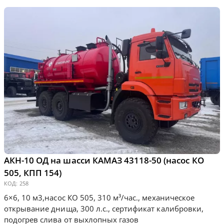
АКН-10 ОД на шасси КАМАЗ 43118-50 (насос КО
505, КПП 154)
КОД:
258
6×6, 10 м3,насос КО 505, 310 м³/час., механическое
открывание днища, 300 л.с., сертификат калибровки,
подогрев слива от выхлопных газов