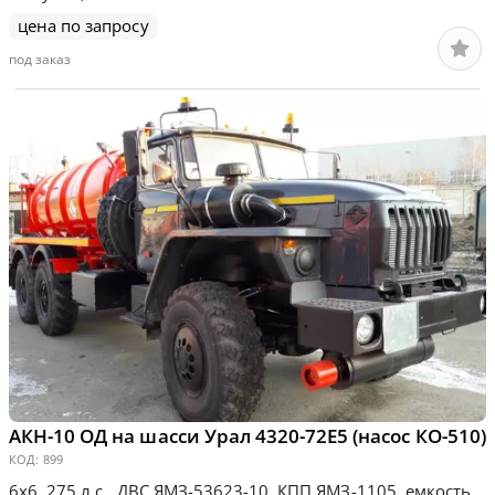
цена по запросу
под заказ
АКН-10 ОД на шасси Урал 4320-72Е5 (насос КО-510)
КОД:
899
6х6, 275 л.с., ДВС ЯМЗ-53623-10, КПП ЯМЗ-1105, емкость